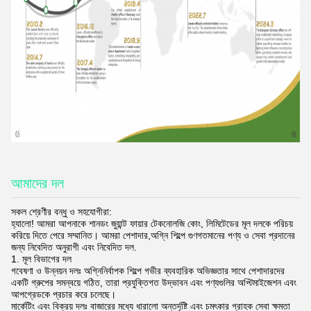
আমাদের দল
সকল শ্রেণীর বন্ধু ও সহযোগীরা:
হ্যালো! আমরা আপনাকে শানডং জুয়ান্ট ফায়ার টেকনোলজি কোং, লিমিটেডের মূল দলকে পরিচয়
করিয়ে দিতে পেরে সম্মানিত। আমরা পেশাদার,অগ্নি শিল্পে গুণগতমানের পণ্য ও সেবা প্রদানের
জন্য নিবেদিত অনুরাগী এবং নিবেদিত দল.
1. মূল বিভাগের দল
গবেষণা ও উন্নয়ন দলঃ অগ্নিনির্বাপক শিল্পে গভীর ব্যবহারিক অভিজ্ঞতার সাথে পেশাদারদের
একটি গ্রুপের সমন্বয়ে গঠিত, তারা প্রযুক্তিগত উদ্ভাবন এবং পণ্যগুলির অপ্টিমাইজেশন এবং
আপগ্রেডকে প্রচার করে চলেছে।
মার্কেটিং এবং বিক্রয় দলঃ বাজারের মধ্যে ধারালো অন্তর্দৃষ্টি এবং চমৎকার গ্রাহক সেবা ক্ষমতা