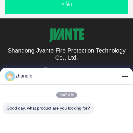
পাঠান
Shandong Jvante Fire Protection Technology
Co., Ltd.
zhanglei@jvante.com
zhanglei
86-185-6371-6119
রুম ১০১০, বিল্ডিং সি, বিনহে বিজনেস সেন্টার, নং ৮৮৮৮, উত্তর জিয়াওছিং নদী
9:47 AM
রোড, তিয়ানকিয়াও জেলা, জিনান শহর, শানডং প্রদেশ
Good day, what product are you looking for?
চীন ভালো গুণমান অগ্নি নির্বাপক কম্বল সরবরাহকারী। কপিরাইট © 2023-2026