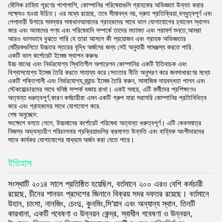
মৌলিক চাহিদা পূরণের পাশাপাশি, কোম্পানির পরিষেবাগুলি গ্রাহকের অভিজ্ঞতা উন্নত করার
লক্ষ্যেও হওয়া উচিত। এর মধ্যে রয়েছে, তবে সীমাবদ্ধ নয়, দ্রুত প্রতিক্রিয়া,বন্ধুত্বপূর্ণ এবং
পেশাদারী উপায়ে সমস্যার সমাধানআমাদের গ্রাহকদের সাথে ভাল যোগাযোগের চ্যানেল স্থাপন
করে এবং আমাদের পণ্য এবং পরিষেবাদি সম্পর্কে তাদের মতামত এবং পরামর্শ শুনতে,আমরা
আরও ভালভাবে বুঝতে পারি যে তারা আসলে কী প্রয়োজন এবং গ্রাহক অভিজ্ঞতার
মেট্রিকগুলিতে উচ্চতর স্তরের বৃদ্ধি অর্জনের জন্য সেই অনুযায়ী সামঞ্জস্য করতে পারি.
একটি ভাল কর্পোরেট ইমেজ স্থাপন করুনঃ
উচ্চ মানের এবং নির্ভরযোগ্য স্থিতিশীল অপারেশন কোম্পানির একটি ইতিবাচক এবং
বিশ্বাসযোগ্য ইমেজ তৈরি করতে সাহায্য করে।সততার নীতি অনুসরণ করে জনসাধারণের মধ্যে
একটি শক্তিশালী এবং নির্ভরযোগ্য ব্র্যান্ড ইমেজ তৈরি করুন, সামাজিক দায়বদ্ধতা পালন এবং
স্টেকহোল্ডারদের সাথে ঘনিষ্ঠ সম্পর্ক বজায় রাখা। একই সময়ে, এটি কর্মীদের প্রশিক্ষণেও
অত্যন্ত গুরুত্বপূর্ণ,কারণ কর্মচারীরা এমন একটি গ্রুপ যারা সরাসরি কোম্পানির প্রতিনিধিত্ব
করে এবং গ্রাহকদের সাথে যোগাযোগ করে.
শেষ অনুচ্ছেদ:
সংক্ষেপে বলতে গেলে, উচ্চমানের কর্পোরেট পরিষেবা অত্যন্ত গুরুত্বপূর্ণ। এটি কেবলমাত্র
নিজস্ব অভ্যন্তরীণ পরিচালনার প্রক্রিয়াগুলির ক্রমাগত উন্নতি এবং বাহ্যিক অংশীদারদের
সাথে কার্যকর যোগাযোগের মাধ্যমে অর্জন করা যেতে পারে।
ইতিহাস
সংস্থাটি ২০১৪ সালে প্রতিষ্ঠিত হয়েছিল, বর্তমানে ২০০ এরও বেশি কর্মচারী
রয়েছে, চীনের শানডং প্রদেশের জিনানে বিক্রয় সদর দফতর রয়েছে। বর্তমানে
উহান, চাংসা, নানজিং, চেংদু, কুনমিং,সি'য়ান এবং অন্যান্য স্থান. তিনটি
কারখানা, একটি গবেষণা ও উন্নয়ন কেন্দ্র, স্বাধীন গবেষণা ও উন্নয়ন,