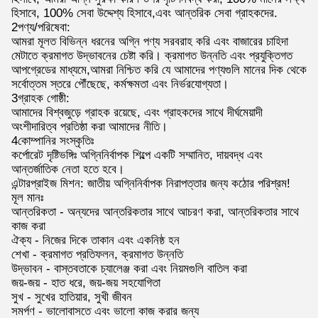
হিসাবে, 100% সেবা উদ্দেশ্য হিসাবে,এবং আন্তরিক সেবা গ্রাহকদের.
2পণ্য/পরিষেবা:
আমরা মূলত বিভিন্ন ধরনের অগ্নি পণ্য সরবরাহ করি এবং বাজারের চাহিদা
মেটাতে ক্রমাগত উদ্ভাবনের চেষ্টা করি। ক্রমাগত উন্নতি এবং প্রযুক্তিগত
আপগ্রেডের মাধ্যমে,আমরা নিশ্চিত করি যে আমাদের পণ্যগুলি মানের দিক থেকে
সর্বোত্তম স্তরে পৌঁছেছে, কর্মক্ষমতা এবং নির্ভরযোগ্যতা।
3গ্রাহক গোষ্ঠী:
আমাদের বিশ্বজুড়ে গ্রাহক রয়েছে, এবং গ্রাহকদের সাথে দীর্ঘমেয়াদী
অংশীদারিত্ব প্রতিষ্ঠা করা আমাদের নীতি।
4কোম্পানির সংস্কৃতিঃ
কর্পোরেট দৃষ্টিভঙ্গিঃ অগ্নিনির্বাপক শিল্পে একটি সম্মানিত, দায়বদ্ধ এবং
আন্তর্জাতিক নেতা হতে হবে।
এন্টারপ্রাইজ মিশন: জাতীয় অগ্নিনির্বাপক নিরাপত্তার জন্য কঠোর পরিশ্রম!
মূল মানঃ
আন্তরিকতা - অন্যদের আন্তরিকতার সাথে আচরণ করা, আন্তরিকতার সাথে
কাজ করা
ঐক্য - নিজের দিকে তাকান এবং একনিষ্ঠ হন
শেখা - ক্রমাগত প্রতিফলন, ক্রমাগত উন্নতি
উদ্ভাবন - বাস্তবতাকে চ্যালেঞ্জ করা এবং নিয়মগুলি বাতিল করা
জয়-জয় - হাত ধরে, জয়-জয় সহযোগিতা
সুখ - সুখের হাতিয়ার, সুখী জীবন
সমর্পণ - ভালোবাসতে এবং ভালো কাজ করার জন্য