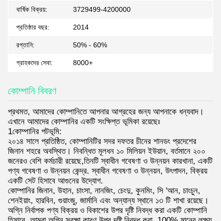
বার্ষিক বিক্রয়:
3729499-4200000
প্রতিষ্ঠার বছর:
2014
রপ্তানি:
50% - 60%
গ্রাহকদের সেবা:
8000+
কোম্পানি বিবরণ
প্রথমত, আমাদের কোম্পানিতে আপনার আগ্রহের জন্য আপনাকে ধন্যবাদ।
এখানে আমাদের কোম্পানির একটি সংক্ষিপ্ত ভূমিকা রয়েছেঃ
1কোম্পানির পটভূমি:
২০১৪ সালে প্রতিষ্ঠিত, কোম্পানিটির সদর দফতর চীনের শানডং প্রদেশের
জিনান শহরে অবস্থিত। নিবন্ধিত মূলধন ১০ মিলিয়ন ইউয়ান, বর্তমানে ২০০
জনেরও বেশি কর্মচারী রয়েছে,তিনটি স্বাধীন গবেষণা ও উন্নয়ন কারখানা, একটি
পণ্য গবেষণা ও উন্নয়ন কেন্দ্র. স্বাধীন গবেষণা ও উন্নয়ন, উৎপাদন, বিক্রয়
একটি সেট হিসাবে আগুনের উদ্যোগ.
কোম্পানির জিনান, উহান, চাংসা, নানজিং, চেংদু, কুনমিং, সি 'আন, চাংচুন,
শেনইয়াং, হারবিন, গুয়াংজু, জার্মানি এবং অন্যান্য স্থানে ১৩ টি শাখা রয়েছে।
অগ্নি নির্বাপক পণ্য বিক্রয় ও বিকাশের উপর দৃষ্টি নিবদ্ধ করা একটি কোম্পানি
হিসাবে, আমরা অগ্নি সুরক্ষা কারণ উপর দৃষ্টি নিবদ্ধ করা, 100% মানের লক্ষ্য