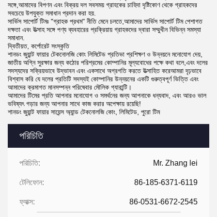
সঙ্গে,আমাদের বিপণন এবং বিক্রয় দল সবসময় গ্রাহকের চাহিদা দৃষ্টিকোণ থেকে গ্রাহকদের
সবচেয়ে উপযুক্ত সমাধান প্রদান করা হয়.
সার্ভিস সাপোর্ট টিমঃ "গ্রাহক প্রথম" নীতি মেনে চলতে,আমাদের সার্ভিস সাপোর্ট টিম পেশাগত
দক্ষতা এবং উত্সাহ সঙ্গে পণ্য ব্যবহারের প্রক্রিয়ায় গ্রাহকদের দ্বারা সম্মুখীন বিভিন্ন সমস্যা
সমাধান.
দ্বিতীয়ত, কর্পোরেট সংস্কৃতি
শানডং জুয়ান্ট ফায়ার টেকনোলজি কোং লিমিটেড প্রতিভা প্রশিক্ষণ ও উন্নয়নে মনোযোগ দেয়,
জাতীয় অগ্নি সুরক্ষার জন্য কঠোর পরিশ্রমের কোম্পানির মূল্যবোধের পক্ষে কথা বলে,এবং দলের
সদস্যদের সক্রিয়ভাবে উদ্ভাবন এবং একসাথে অগ্রগতি করতে উত্সাহিত করেআমরা দৃঢ়ভাবে
বিশ্বাস করি যে দলের প্রতিটি সদস্যই কোম্পানির উন্নয়নের একটি গুরুত্বপূর্ণ ভিত্তি এবং
আমাদের ক্রমাগত মানসম্পন্ন পরিষেবার মৌলিক গ্যারান্টি।
আমাদের টিমের প্রতি আপনার মনোযোগ ও সমর্থনের জন্য আপনাকে ধন্যবাদ, এবং আরও ভাল
ভবিষ্যৎ গড়ার জন্য আপনার সাথে কাজ করার অপেক্ষায় রয়েছি!
শানডং জুয়ান্ট ফায়ার সায়েন্স অ্যান্ড টেকনোলজি কোং, লিমিটেড, পুরো টিম
পরিচিতি
পরিচিতি:
Mr. Zhang lei
টেলিফোন:
86-185-6371-6119
ফ্যাক্স:
86-0531-6672-2545