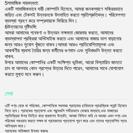
5সামাজিক দায়বদ্ধতা:
একটি সামাজিকভাবে দায়ী কোম্পানি হিসেবে, আমরা জনকল্যাণে সক্রিয়ভাবে
জড়িত এবং টেকসই উন্নয়নকে উৎসাহিত করতে প্রতিশ্রুতিবদ্ধ। পরিবেশগত
ব্যবস্থা গ্রহণ করে সম্প্রদায়কে ফিরিয়ে দিন।
6উন্নয়নের দৃষ্টিভঙ্গি:
আমরা আমাদের গবেষণা ও উন্নয়ন সক্ষমতা জোরদার করতে, আমাদের
ব্যবস্থাপনা প্রক্রিয়া অপ্টিমাইজ করতে এবং আমাদের বাজার ভাগ বাড়ানোর
জন্য আরও সুযোগ খুঁজতে থাকব।আমরা আরও প্রতিযোগিতামূলক এবং
আকর্ষণীয় ব্যবসা তৈরির জন্য কর্মীদের গুণমান এবং সুবিধাগুলি উন্নত করতে
থাকব.
উপরে আমাদের কোম্পানির একটি সংক্ষিপ্ত ভূমিকা, আরো বিস্তারিত জানতে
চান বা আপনার কোন প্রশ্নের উত্তর দিতে পারেন, আমাদের সাথে যোগাযোগ
করতে মুক্ত মনে করুন।
সেবা
এটি পণ্য হোক বা পরিষেবা, কোম্পানিকে সবসময় গ্রাহকের চাহিদাকে প্রারম্ভিক পয়েন্ট হিসেবে
নিতে হবে। গ্রাহকের প্রত্যাশা এবং পছন্দগুলি গভীরভাবে বোঝার মাধ্যমে,এবং বাজারের
প্রতিক্রিয়া উপর ভিত্তি করে ক্রমাগত উন্নতি, আমরা নিশ্চিত করি যে আমরা এমন পণ্য এবং
পরিষেবা সরবরাহ করতে সক্ষম যা গ্রাহকদের প্রত্যাশা পূরণ করে এবং তাদের প্রত্যাশিত স্তর
অতিক্রম করে।
গ্রাহকের অভিজ্ঞতা উন্নত করুনঃ