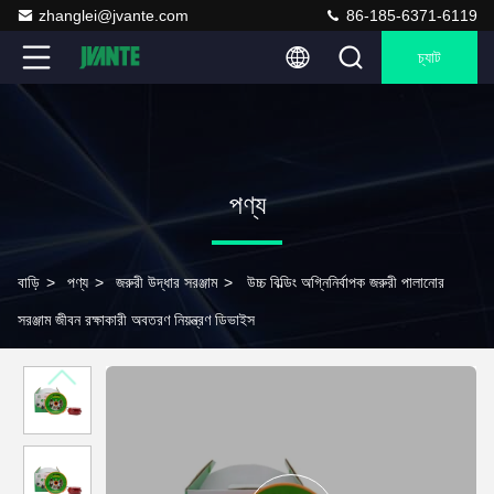
zhanglei@jvante.com
86-185-6371-6119
চ্যাট
পণ্য
বাড়ি
>
পণ্য
>
জরুরী উদ্ধার সরঞ্জাম
>
উচ্চ বিল্ডিং অগ্নিনির্বাপক জরুরী পালানোর
সরঞ্জাম জীবন রক্ষাকারী অবতরণ নিয়ন্ত্রণ ডিভাইস