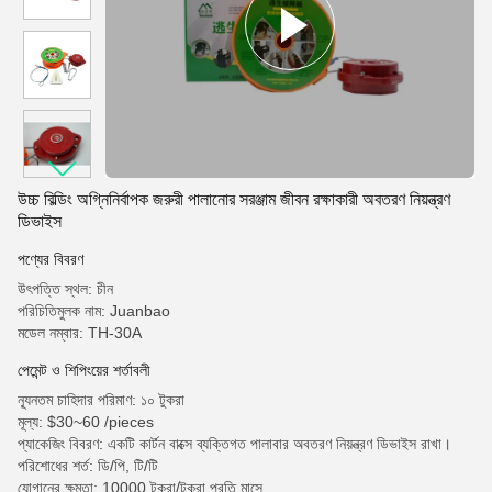
উচ্চ বিল্ডিং অগ্নিনির্বাপক জরুরী পালানোর সরঞ্জাম জীবন রক্ষাকারী অবতরণ নিয়ন্ত্রণ
ডিভাইস
পণ্যের বিবরণ
উৎপত্তি স্থল: চীন
পরিচিতিমুলক নাম: Juanbao
মডেল নম্বার: TH-30A
পেমেন্ট ও শিপিংয়ের শর্তাবলী
ন্যূনতম চাহিদার পরিমাণ: ১০ টুকরা
মূল্য: $30~60 /pieces
প্যাকেজিং বিবরণ: একটি কার্টন বাক্সে ব্যক্তিগত পালাবার অবতরণ নিয়ন্ত্রণ ডিভাইস রাখা।
পরিশোধের শর্ত: ডি/পি, টি/টি
যোগানের ক্ষমতা: 10000 টুকরা/টুকরা প্রতি মাসে