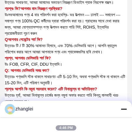
উত্তরঃ সাধারণত, আমরা আমাদের অবতরণ নিয়ন্ত্রণ ডিভাইস প্যাক
নিরপেক্ষ বাক্সে।
প্রশ্নঃ কি?
আপনার মান নিয়ন্ত্রণ প্রক্রিয়া?
উঃ
সব
আমাদের পণ্য 4 বার পরিদর্শন করা হবে
প্রি
- ভর উত্পাদন --- ঢালাই --- সমাবেশ ---
সমাপ্ত পণ্য 100% QC কর্মীদের দ্বারা পরিদর্শন করা হয়। গ্রাহকের সাথে দেখা করার
জন্য, আমরা যোগ্যতাসম্পন্ন পণ্য উত্পাদন করতে পারি সিই, ROHS, ইত্যাদির
প্রয়োজনীয়তা পূরণ করুন
Q
আপনার পেমেন্টের শর্ত কি?
উত্তরঃ টি / টি 30% আমানত হিসাবে, এবং 70% ডেলিভারি আগে। আপনি ব্যালেন্স
পরিশোধ করার আগে আমরা আপনাকে পণ্য এবং প্যাকেজগুলির ছবি দেখাব।
প্রশ্ন. আপনার ডেলিভারি শর্ত কি?
উঃ FOB, CFR, CIF, DDU ইত্যাদি।
Q
: আপনার ডেলিভারি সময় কত?
উত্তরঃ পণ্যগুলি স্টক থাকলে সাধারণত এটি 5-10 দিন, অথবা পণ্যগুলি স্টক না থাকলে এটি
15-20 দিন, এটি পরিমাণ অনুযায়ী।
প্রশ্নঃ আপনি কি নমুনা সরবরাহ করেন? এটি বিনামূল্যে বা অতিরিক্ত?
উত্তরঃ হ্যাঁ, আমরা বিনামূল্যে চার্জের জন্য নমুনা অফার করতে পারি কিন্তু মালবাহী খরচ
প্রদান করবেন না।
প্রশ্নঃ OEM পাওয়া যায়?
zhanglei
উত্তরঃ হ্যাঁ, আমরা আমাদের গ্রাহকের প্রয়োজনীয়তা হিসাবে করতে পারি, যেমন আপনার
নিজস্ব লোগো, মডেল, একটি উপহার বাক্স ইত্যাদি মুদ্রণ করুন।
4:46 PM