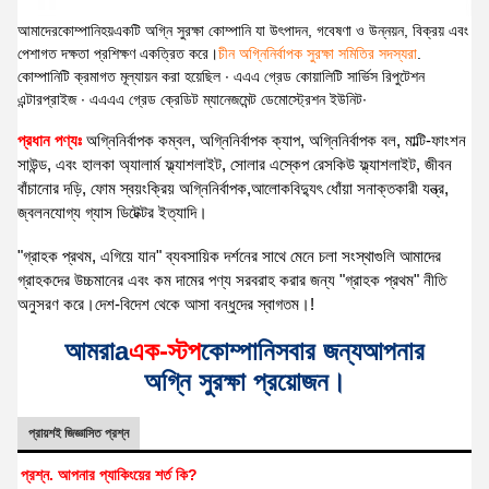
আমাদের
কোম্পানি
হয়
একটি অগ্নি সুরক্ষা কোম্পানি যা উৎপাদন, গবেষণা ও উন্নয়ন, বিক্রয় এবং
পেশাগত দক্ষতা প্রশিক্ষণ একত্রিত করে।
চীন অগ্নিনির্বাপক সুরক্ষা সমিতির সদস্যরা
.
কোম্পানিটি ক্রমাগত মূল্যায়ন করা হয়েছিল ∙ এএএ গ্রেড কোয়ালিটি সার্ভিস রিপুটেশন
এন্টারপ্রাইজ ∙ এএএএ গ্রেড ক্রেডিট ম্যানেজমেন্ট ডেমোস্ট্রেশন ইউনিট
∙
প্রধান পণ্যঃ
অগ্নিনির্বাপক কম্বল, অগ্নিনির্বাপক ক্যাপ, অগ্নিনির্বাপক বল, মাল্টি-ফাংশন
সাউন্ড, এবং হালকা অ্যালার্ম ফ্ল্যাশলাইট, সোলার এস্কেপ রেসকিউ ফ্ল্যাশলাইট, জীবন
বাঁচানোর দড়ি, ফোম স্বয়ংক্রিয় অগ্নিনির্বাপক,আলোকবিদ্যুৎ ধোঁয়া সনাক্তকারী যন্ত্র,
জ্বলনযোগ্য গ্যাস ডিটেক্টর ইত্যাদি।
"গ্রাহক প্রথম, এগিয়ে যান" ব্যবসায়িক দর্শনের সাথে মেনে চলা সংস্থাগুলি আমাদের
গ্রাহকদের উচ্চমানের এবং কম দামের পণ্য সরবরাহ করার জন্য "গ্রাহক প্রথম" নীতি
অনুসরণ করে।দেশ-বিদেশ থেকে আসা বন্ধুদের স্বাগতম।!
আমরা
a
এক-স্টপ
কোম্পানি
সবার জন্য
আপনার
অগ্নি সুরক্ষা প্রয়োজন।
প্রায়শই জিজ্ঞাসিত প্রশ্ন
প্রশ্ন. আপনার প্যাকিংয়ের শর্ত কি?