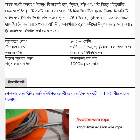
লাইভ-সঞ্চয়ী অবতরণ নিয়ন্ত্রণ ডিভাইসটি হুক, স্লিংস, দড়ি এবং গতি নিয়ন্ত্রণ ইত্যাদির
সমন্বয়ে গঠিত। এটি একটি ধরণের লোকেরা দড়ি দিয়ে ধীরে ধীরে সুরক্ষা উদ্ধার ডিভাইসটি
ডাউন করে।বিশেষ ইনস্টলেশন সরঞ্জাম দ্বারা, এটি উইন্ডোজ, ব্যালকনি বা বিল্ডিংয়ের সমতল
ছাদে ইনস্টল করা যেতে পারে। এটি উচ্চ ভবনগুলিতে ত্রাণ কর্মীদের উদ্ধার করার জন্য ফায়ার
ট্রাকগুলিতেও ইনস্টল করা যেতে পারে।
ব্যবহারের বোঝা
১০-১০০ কেজি
সীমাবদ্ধ লোড
প্রতিবার 1 জন, পুনর্ব্যবহার করা যেতে পারে
পতনের গতি
0.৮-১.৩ মিটার/সেকেন্ড
উচ্চতা ব্যবহার করুন
কাস্টমাইজ করা যায়
দড়ির ভাঙ্গন শক্তি
1000kg এর বেশি
বিস্তারিত ছবি
পেশাদার উচ্চ বিল্ডিং অগ্নিনির্বাপক জরুরী জন্য লাইফ সাশ্রয়ী TH-30 ধীর ডাউন
সরঞ্জাম