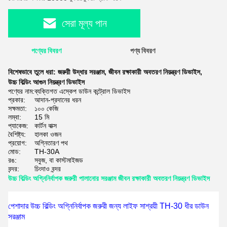
সেরা মূল্য পান
পণ্যের বিবরণ
পণ্য বিবরণ
বিশেষভাবে তুলে ধরা:
জরুরী উদ্ধার সরঞ্জাম
,
জীবন রক্ষাকারী অবতরণ নিয়ন্ত্রণ ডিভাইস
,
উচ্চ বিল্ডিং আগুন নিয়ন্ত্রণ ডিভাইস
পণ্যের নাম:
ব্যক্তিগত এস্কেপ ডাউন কন্ট্রোল ডিভাইস
প্রকার:
আদান-প্রদানের ধরন
সক্ষমতা:
১০০ কেজি
লম্বা:
15 মি
প্যাকেজ:
কার্টন বাক্স
বৈশিষ্ট্য:
হালকা ওজন
প্রয়োগ:
অগ্নিতারণ পথ
মোড:
TH-30A
রঙ:
সবুজ, বা কাস্টমাইজড
বন্দর:
চিংদাও বন্দর
উচ্চ বিল্ডিং অগ্নিনির্বাপক জরুরী পালানোর সরঞ্জাম জীবন রক্ষাকারী অবতরণ নিয়ন্ত্রণ ডিভাইস
পেশাদার উচ্চ বিল্ডিং অগ্নিনির্বাপক জরুরী জন্য লাইফ সাশ্রয়ী TH-30 ধীর ডাউন
সরঞ্জাম