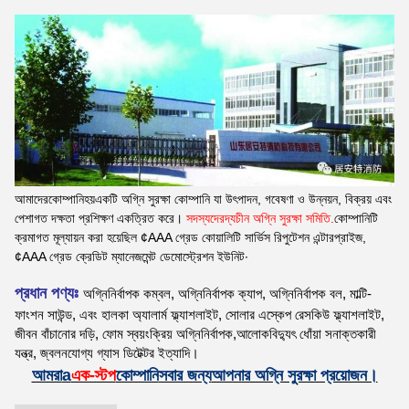
আমাদের
কোম্পানি
হয়
একটি অগ্নি সুরক্ষা কোম্পানি যা উৎপাদন, গবেষণা ও উন্নয়ন, বিক্রয় এবং
পেশাগত দক্ষতা প্রশিক্ষণ একত্রিত করে।
সদস্যদের
দ্য
চীন অগ্নি সুরক্ষা সমিতি
.
কোম্পানিটি
ক্রমাগত মূল্যায়ন করা হয়েছিল ¢AAA গ্রেড কোয়ালিটি সার্ভিস রিপুটেশন এন্টারপ্রাইজ,
¢AAA গ্রেড ক্রেডিট ম্যানেজমেন্ট ডেমোস্ট্রেশন ইউনিট
∙
প্রধান পণ্যঃ
অগ্নিনির্বাপক কম্বল, অগ্নিনির্বাপক ক্যাপ, অগ্নিনির্বাপক বল, মাল্টি-
ফাংশন সাউন্ড, এবং হালকা অ্যালার্ম ফ্ল্যাশলাইট, সোলার এস্কেপ রেসকিউ ফ্ল্যাশলাইট,
জীবন বাঁচানোর দড়ি, ফোম স্বয়ংক্রিয় অগ্নিনির্বাপক,আলোকবিদ্যুৎ ধোঁয়া সনাক্তকারী
যন্ত্র, জ্বলনযোগ্য গ্যাস ডিটেক্টর ইত্যাদি।
আমরা
a
এক-স্টপ
কোম্পানি
সবার জন্য
আপনার অগ্নি সুরক্ষা প্রয়োজন।