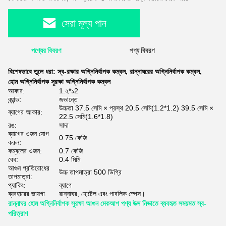
সেরা মূল্য পান
পণ্যের বিবরণ
পণ্য বিবরণ
বিশেষভাবে তুলে ধরা:
স্ব-রক্ষার অগ্নিনির্বাপক কম্বল
,
রান্নাঘরের অগ্নিনির্বাপক কম্বল
,
হোম অগ্নিনির্বাপক সুরক্ষা অগ্নিনির্বাপক কম্বল
আকার:
1.২*১2
ব্র্যান্ড:
জভান্তে
উচ্চতা 37.5 সেমি × প্রস্থ 20.5 সেমি(1.2*1.2) 39.5 সেমি ×
ব্যাগের আকার:
22.5 সেমি(1.6*1.8)
রঙ:
সাদা
ব্যাগের ওজন যোগ
0.75 কেজি
করুন:
কম্বলের ওজন:
0.7 কেজি
বেধ:
0.4 মিমি
আগুন প্রতিরোধের
উচ্চ তাপমাত্রা 500 ডিগ্রি
তাপমাত্রা:
প্যাকিং:
ব্যাগে
ব্যবহারের জায়গা:
রান্নাঘর, হোটেল এবং পাবলিক স্পেস।
রান্নাঘর হোম অগ্নিনির্বাপক সুরক্ষা আগুন মেকআপ পণ্য উত্স নিভাতে ব্যবহৃত সময়মত স্ব-
পরিত্রাণ