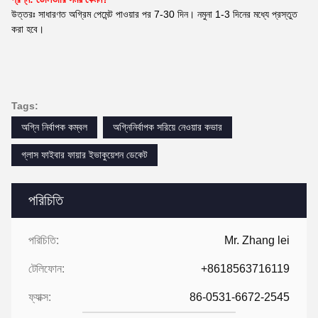
উত্তরঃ সাধারণত অগ্রিম পেমেন্ট পাওয়ার পর 7-30 দিন। নমুনা 1-3 দিনের মধ্যে প্রস্তুত
করা হবে।
Tags:
অগ্নি নির্বাপক কম্বল
অগ্নিনির্বাপক সরিয়ে নেওয়ার কভার
গ্লাস ফাইবার ফায়ার ইভাকুয়েশন ডেকেট
পরিচিতি
পরিচিতি:
Mr. Zhang lei
টেলিফোন:
+8618563716119
ফ্যাক্স:
86-0531-6672-2545