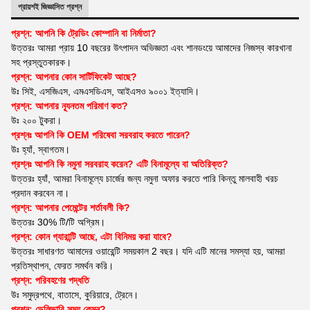
প্রায়শই জিজ্ঞাসিত প্রশ্ন
প্রশ্ন: আপনি কি ট্রেডিং কোম্পানি বা নির্মাতা?
উত্তরঃ আমরা প্রায় 10 বছরের উৎপাদন অভিজ্ঞতা এবং শানডংয়ে আমাদের নিজস্ব কারখানা
সহ প্রস্তুতকারক।
প্রশ্ন: আপনার কোন সার্টিফিকেট আছে?
উঃ সিই, এসজিএস, এমএসডিএস, আইএসও ৯০০১ ইত্যাদি।
প্রশ্ন: আপনার ন্যূনতম পরিমাণ কত?
উঃ ২০০ টুকরা।
প্রশ্নঃ আপনি কি OEM পরিষেবা সরবরাহ করতে পারেন?
উঃ হ্যাঁ, স্বাগতম।
প্রশ্নঃ আপনি কি নমুনা সরবরাহ করেন? এটি বিনামূল্যে বা অতিরিক্ত?
উত্তরঃ হ্যাঁ, আমরা বিনামূল্যে চার্জের জন্য নমুনা অফার করতে পারি কিন্তু মালবাহী খরচ
প্রদান করবেন না।
প্রশ্ন: আপনার পেমেন্টের শর্তাবলী কি?
উত্তরঃ 30% টি/টি অগ্রিম।
প্রশ্ন: কোন গ্যারান্টি আছে, এটা বিনিময় করা যাবে?
উত্তরঃ সাধারণত আমাদের ওয়ারেন্টি সময়কাল 2 বছর। যদি এটি মানের সমস্যা হয়, আমরা
প্রতিস্থাপন, ফেরত সমর্থন করি।
প্রশ্ন: পরিবহণের পদ্ধতি
উঃ সমুদ্রপথে, বাতাসে, কুরিয়ারে, ট্রেনে।
প্রশ্ন: ডেলিভারি সময় কেমন?