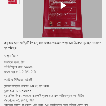
রান্নাঘর হোম অগ্নিনির্বাপক সুরক্ষা আগুন মেকআপ পণ্য উত্স নিভাতে ব্যবহৃত সময়মত
স্ব-পরিত্রাণ
পণ্যের বিবরণ
উৎপত্তি স্থল: চীন
পরিচিতিমুলক নাম: jvante
মডেল নম্বার: 1.2 মি*1.2 মি
পেমেন্ট ও শিপিংয়ের শর্তাবলী
ন্যূনতম চাহিদার পরিমাণ: MOQ হল 100
মূল্য: $3~5.8/pieces
প্যাকেজিং বিবরণ: আগুনের কম্বলটি ব্যাগে ভরে এবং কার্টনে প্যাক করা উচিত
পরিশোধের শর্ত: ডি/পি, টি/টি
যোগানের ক্ষমতা: সাধারণত, এটি প্রায় 7-8 কার্যদিবসের মধ্যে পাঠানো যেতে পারে