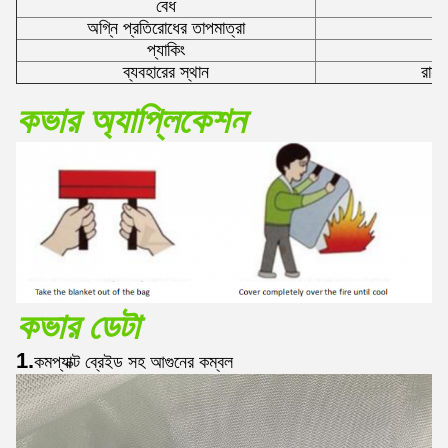
বেধ
অগ্নি প্রতিরোধের তাপমাত্রা
প্যাকিং
ব্যবহারের স্থান
রান্
কভার অ্যাপ্লিকেশন
কভার ডেটা
1.
কমপ্যাক্ট ব্রেইড সহ আগুনের কম্বল