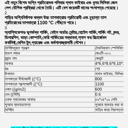
এই নতুন বিশেষ অগ্নি প্রতিরোধক পলিমার গ্লাস ফাইবার এবং ধূসর সিলিকা জেল
লেপ যৌগিক প্রক্রিয়া থেকে তৈরি। এটি বেশ কয়েকটি মানের শংসাপত্র পেয়েছে।
গাড়ির অগ্নিনির্বাপক কম্বল উচ্চ তাপমাত্রায় প্রতিরোধী এবং চূড়ান্ত তাপ
প্রতিরোধের তাপমাত্রা 1100 °C পৌঁছতে পারে।
অ্যাপ্লিকেশনঃ ভূগর্ভস্থ পার্কিং, মেইল অর্ডার সেন্টার,হোটেল পার্কিং,পার্কিং লট, বন্দর,
ডিলারশিপ, ভাড়া কোম্পানি,ফেরি পার্কিংয়ের সম্ভাবনা,প্লাগ ফর রিচার্জেবল
ফর্কলিফ্ট,মেশিন টুল,গ্যারেজ এবং কর্মশালাজ্বালানী স্টেশন।
বৈশিষ্ট্যযুক্ত প্রকল্প
টেকনিক্যাল স্পেসিফিকেশ
মডেল নম্বর
জেএটি-৩০২
ব্র্যান্ড নাম
জেভান্ট
আকার
4*6,6*8,6*9,10*12M
রঙ
গ্রে
উপাদান
গ্লাস ফাইবার, সিলিকন ল
তাপমাত্রা দীর্ঘমেয়াদী ((°C)
800
তাপমাত্রা স্বল্পমেয়াদী ((°C)
1100
ওজন ((g/m2)
600
বেধ ((মিমি)
0.6
একক প্যাকেজের আকার
৫৯*৩৪*২৬ সেমি
পুনরায় ব্যবহারযোগ্য
পুনরায় ব্যবহার করা যায়
বৈশিষ্ট্য
গাড়ির জন্য নিরাপত্তা সুরক