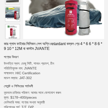
কার গ্লাস ফাইবার সিলিকন লেপ অগ্নি retardant কম্বল গ্রে 4 * 6 6 * 8 6 *
9 10 * 12M বা কাস্টম JVANTE
পণ্যের বিবরণ
উৎপত্তি স্থল: ডেজু সিটি, শানডং প্রদেশ, চীন
পরিচিতিমুলক নাম: JVANTE
সাক্ষ্যদান: HIC Certification
মডেল নম্বার: JAT-302
পেমেন্ট ও শিপিংয়ের শর্তাবলী
ন্যূনতম চাহিদার পরিমাণ: আমার সাথে যোগাযোগ করুন
মূল্য: $178~400/pieces
ডেলিভারি সময়: পণ্যের সংখ্যা অনুযায়ী
পরিশোধের শর্ত: T/T, D/P,