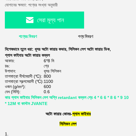
যোগানের ক্ষমতা: পণ্যের সংখ্যা অনুযায়ী
সেরা মূল্য পান
পণ্যের বিবরণ
পণ্য বিবরণ
বিশেষভাবে তুলে ধরা:
ধূসর অটো ফায়ার কভার
,
সিলিকন লেপ অটো ফায়ার ডিক
,
গ্লাস ফাইবার অটো ফায়ার কম্বল
আকার:
6*8 মি
রঙ:
গ্রে
উপাদান:
ধূসর সিলিকন
তাপমাত্রা দীর্ঘমেয়াদী (℃):
800
তাপমাত্রা স্বল্পমেয়াদী (℃):
1100
ওজন (g/m²):
600
বেধ (মিমি):
0.6
কার গ্লাস ফাইবার সিলিকন লেপ অগ্নি retardant কম্বল গ্রে 4 * 6 6 * 8 6 * 9 10
* 12M বা কাস্টম JVANTE
অটো ফায়ার কোমর-
গ্লাস ফাইবার
সিলিকন লেপ