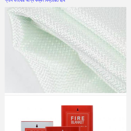
গ্লাস ফাইবার অগ্নি কম্বল বিস্তারিত ছবি