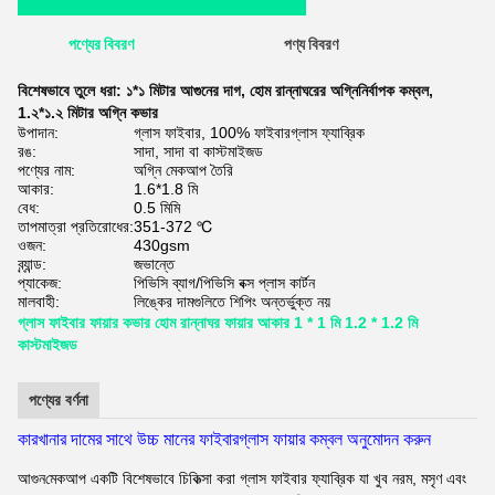
পণ্যের বিবরণ
পণ্য বিবরণ
বিশেষভাবে তুলে ধরা:
১*১ মিটার আগুনের দাগ
,
হোম রান্নাঘরের অগ্নিনির্বাপক কম্বল
,
1.২*১.২ মিটার অগ্নি কভার
উপাদান:
গ্লাস ফাইবার, 100% ফাইবারগ্লাস ফ্যাব্রিক
রঙ:
সাদা, সাদা বা কাস্টমাইজড
পণ্যের নাম:
অগ্নি মেকআপ তৈরি
আকার:
1.6*1.8 মি
বেধ:
0.5 মিমি
তাপমাত্রা প্রতিরোধের:
351-372 ℃
ওজন:
430gsm
ব্র্যান্ড:
জভান্তে
প্যাকেজ:
পিভিসি ব্যাগ/পিভিসি বক্স প্লাস কার্টন
মালবাহী:
লিঙ্কের দামগুলিতে শিপিং অন্তর্ভুক্ত নয়
গ্লাস ফাইবার ফায়ার কভার হোম রান্নাঘর ফায়ার আকার 1 * 1 মি 1.2 * 1.2 মি
কাস্টমাইজড
পণ্যের বর্ণনা
কারখানার দামের সাথে উচ্চ মানের ফাইবারগ্লাস ফায়ার কম্বল অনুমোদন করুন
আগুন
মেকআপ একটি বিশেষভাবে চিকিত্সা করা গ্লাস ফাইবার ফ্যাব্রিক যা খুব নরম, মসৃণ এবং