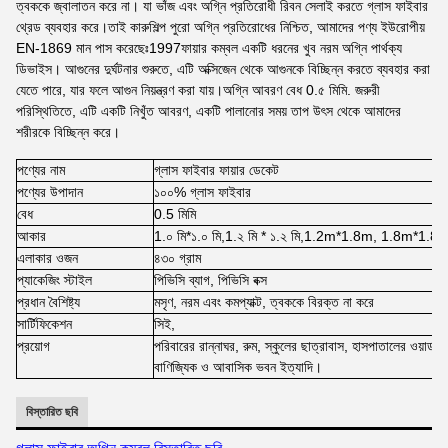
ত্বককে জ্বালাতন করে না। যা ভাঁজ এবং অগ্নি প্রতিরোধী রিবন সেলাই করতে গ্লাস ফাইবার
থ্রেড ব্যবহার করে।তাই কারুশিল্প পুরো অগ্নি প্রতিরোধের নিশ্চিত, আমাদের পণ্য ইউরোপীয়
EN-1869 মান পাস করেছেঃ1997ফায়ার কম্বল একটি ধরনের খুব নরম অগ্নি পার্থক্য
ডিভাইস। আগুনের দুর্ঘটনার শুরুতে, এটি অক্সিজেন থেকে আগুনকে বিচ্ছিন্ন করতে ব্যবহার করা
যেতে পারে, যার ফলে আগুন নিয়ন্ত্রণ করা যায়।অগ্নি আবরণ বেধ 0.৫ মিমি. জরুরী
পরিস্থিতিতে, এটি একটি নিখুঁত আবরণ, একটি পালানোর সময় তাপ উৎস থেকে আমাদের
শরীরকে বিচ্ছিন্ন করে।
পণ্যের নাম
গ্লাস ফাইবার ফায়ার ডেকেট
পণ্যের উপাদান
১০০% গ্লাস ফাইবার
বেধ
0.5 মিমি
আকার
1.০ মি*১.০ মি,1.২ মি * ১.২ মি,1.2m*1.8m, 1.8m*1.8m
এলাকার ওজন
৪৩০ গ্রাম
প্যাকেজিং স্টাইল
পিভিসি ব্যাগ, পিভিসি বক্স
প্রধান বৈশিষ্ট্য
মসৃণ, নরম এবং কমপ্যাক্ট, ত্বককে বিরক্ত না করে
সার্টিফিকেশন
সিই,
প্রয়োগ
পরিবারের রান্নাঘর, রুম, স্কুলের ছাত্রাবাস, হাসপাতালের ওয়ার্ড,
বাণিজ্যিক ও আবাসিক ভবন ইত্যাদি।
বিস্তারিত ছবি