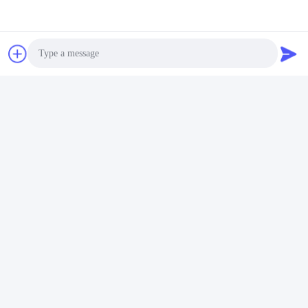
প্যাকেজ
গ্লাস ফাইবার থেকে তৈরি অগ্নি প্রতিরোধক প্যাকিং
Photo
Video Call
Audio Call
সংশ্লিষ্ট পণ্য