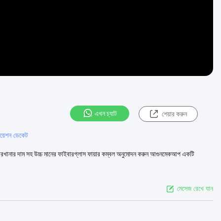
এখন চ্যাট
শেয়ার করুন
ুয়েশন ডেকেট
896 কারখানার দাম সহ উচ্চ মানের ফাইবারগ্লাস ফায়ার কম্বল অনুমোদন করুন আগুনমেকআপ একটি
মেসেজ রেখে যান